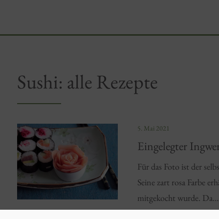
Sushi: alle Rezepte
5. Mai 2021
Eingelegter Ingw
Für das Foto ist der selb
Seine zart rosa Farbe er
mitgekocht wurde. Da…