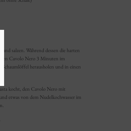
 und salzen. Während dessen die harten
t, den Cavolo Nero 3 Minuten im
 Schaumlöffel herausholen und in einen
asta kocht, den Cavolo Nero mit
 und etwas von dem Nudelkochwasser im
n.
.