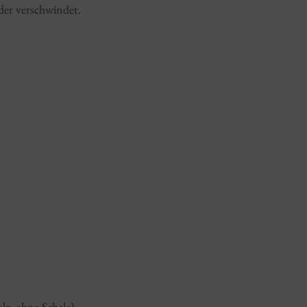
der verschwindet.
eln ohne Schale)