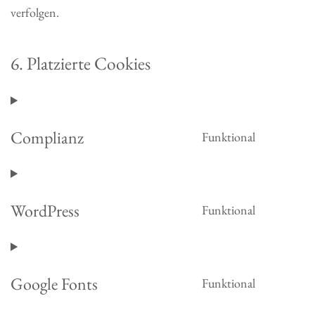
verfolgen.
6. Platzierte Cookies
Complianz
Funktional
Consent
to
service
WordPress
Funktional
complianz
Consent
to
service
Google Fonts
Funktional
wordpress
Consent