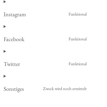
to
service
Instagram
Funktional
google-
Consent
fonts
to
service
Facebook
Funktional
instagram
Consent
to
service
Twitter
Funktional
facebook
Consent
to
service
Sonstiges
Zweck wird noch ermittelt
twitter
Consent
to